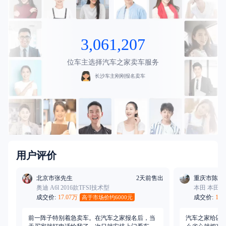
长沙车主刚刚报名卖车
3,061,207
合肥车主刚刚报名卖车
沈阳车主刚刚报名卖车
位车主选择汽车之家卖车服务
东莞车主刚刚报名卖车
长沙车主刚刚报名卖车
重庆车主刚刚报名卖车
天津车主刚刚报名卖车
合肥车主刚刚报名卖车
成都车主刚刚报名卖车
合肥车主刚刚报名卖车
南京车主刚刚报名卖车
南京车主刚刚报名卖车
用户评价
广州车主刚刚报名卖车
广州车主刚刚报名卖车
成都车主刚刚报名卖车
北京市
张先生
2天前售出
重庆市
陈先
深圳车主刚刚报名卖车
奥迪 A6l 2016款TFSI技术型
本田 本田CR-
成交价:
17.07
万
成交价:
10.
北京车主刚刚报名卖车
高于市场价约
6000
元
南京车主刚刚报名卖车
北京车主刚刚报名卖车
前一阵子特别着急卖车。在汽车之家报名后，当
汽车之家给匹