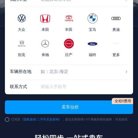
大众
本田
丰田
宝马
奥迪
别克
奔驰
日产
福特
更多
车辆所在地
如：北京-海淀
联系方式
全程0费用
卖车估价
已同意
《隐私政策-二手车买卖咨询》
，提交后将获得1-3个商家的报价服务，详见短信