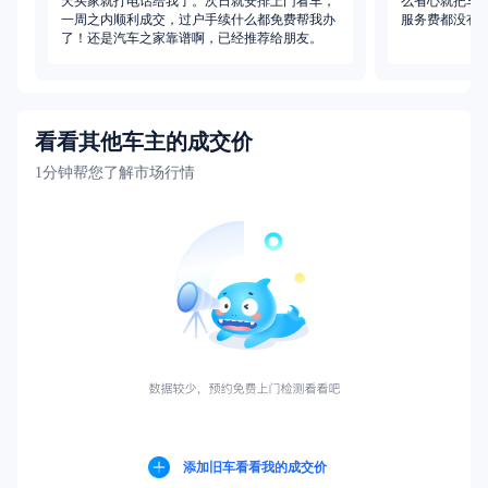
天买家就打电话给我了。次日就安排上门看车，
么省心就把车
沈阳车主刚刚报名卖车
一周之内顺利成交，过户手续什么都免费帮我办
服务费都没有
沈阳车主刚刚报名卖车
了！还是汽车之家靠谱啊，已经推荐给朋友。
郑州车主刚刚报名卖车
重庆车主刚刚报名卖车
杭州车主刚刚报名卖车
南京车主刚刚报名卖车
沈阳车主刚刚报名卖车
看看其他车主的成交价
广州车主刚刚报名卖车
1分钟帮您了解市场行情
杭州车主刚刚报名卖车
深圳车主刚刚报名卖车
东莞车主刚刚报名卖车
北京车主刚刚报名卖车
广州车主刚刚报名卖车
深圳车主刚刚报名卖车
沈阳车主刚刚报名卖车
零跑汽车
理想汽车
西安车主刚刚报名卖车
热卖中
热卖中
合肥车主刚刚报名卖车
立即置换
立即置换
北京车主刚刚报名卖车
杭州车主刚刚报名卖车
杭州车主刚刚报名卖车
东莞车主刚刚报名卖车
武汉车主刚刚报名卖车
添加旧车看看我的成交价
成都车主刚刚报名卖车