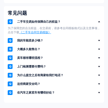
重庆车主刚刚报名卖车
青岛车主刚刚报名卖车
常见问题
青岛车主刚刚报名卖车
武汉车主刚刚报名卖车
Q
二手车交易如何保障自己的权益？
东莞车主刚刚报名卖车
杭州车主刚刚报名卖车
为了保障您的合法权益，在交易前，请参考合同模板格式以及注意事项，
点击下载
《二手车合同交易模版》
武汉车主刚刚报名卖车
沈阳车主刚刚报名卖车
Q
我的车能卖多少钱？
东莞车主刚刚报名卖车
杭州车主刚刚报名卖车
Q
大概多久能售出？
苏州车主刚刚报名卖车
西安车主刚刚报名卖车
Q
卖车都有哪些流程？
武汉车主刚刚报名卖车
Q
沈阳车主刚刚报名卖车
上门检测需要付费吗？
青岛车主刚刚报名卖车
Q
为什么提交之后有商家给我打电话？
成都车主刚刚报名卖车
深圳车主刚刚报名卖车
Q
这些商家安全吗？
佛山车主刚刚报名卖车
长沙车主刚刚报名卖车
Q
在汽车之家卖车有哪些好处？